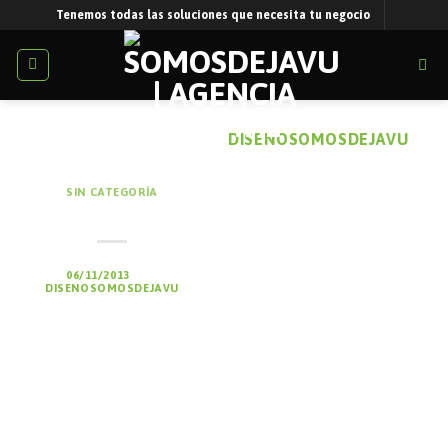
Skip
Tenemos todas las soluciones que necesita tu negocio
to
content
ARCHIVOS DEL AUTOR:
DISENOSOMOSDEJAVU
SIN CATEGORÍA
¡Hola mundo!
PUBLICADO EL
06/11/2013
POR
DISENOSOMOSDEJAVU
Bienvenido a WordPress.
Esta es tu primera
entrada. Edítala o bórrala,
¡y comienza a publicar!.